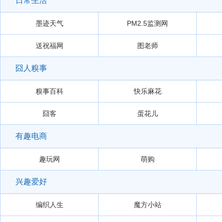
日常生活
墨迹天气
PM2.5监测网
送祝福网
图老师
囧人糗事
糗事百科
快乐麻花
囧客
蛋花儿
有趣电商
趣玩网
萌购
兴趣爱好
编织人生
魔方小站