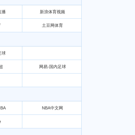
直播
新浪体育视频
育
土豆网体育
足球
超
网易-国内足球
BA
NBA中文网
协