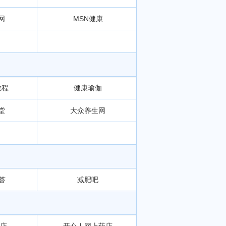
网
MSN健康
教程
健康瑜伽
堂
大众养生网
答
减肥吧