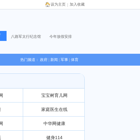
设为主页
加入收藏
|
八路军太行纪念馆
今年放假安排
热门频道：
政府
|
新闻
|
军事
|
体育
网
宝宝树育儿网
康
家庭医生在线
网
中华网健康
苑
健身114