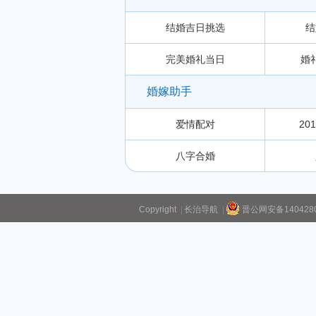
结婚吉日挑选
结
完美婚礼当日
婚
婚嫁助手
爱情配对
20
八字合婚
Copyright
|
长治导航
|
晋公网安备1404280