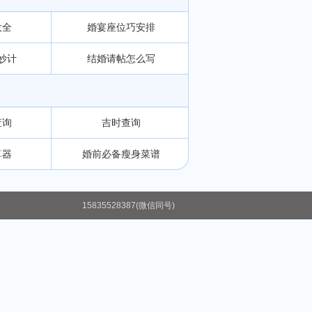
大全
婚宴座位巧安排
妙计
结婚请帖怎么写
查询
吉时查询
算器
婚前必备瘦身菜谱
15835528387(微信同号)