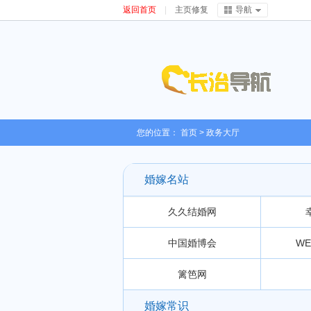
返回首页
|
主页修复
导航
您的位置：
首页
>
政务大厅
婚嫁名站
久久结婚网
中国婚博会
WE
篱笆网
婚嫁常识