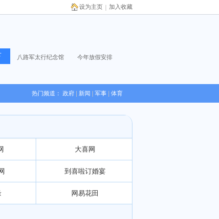
设为主页
加入收藏
|
八路军太行纪念馆
今年放假安排
热门频道：
政府
|
新闻
|
军事
|
体育
网
大喜网
网
到喜啦订婚宴
缘
网易花田