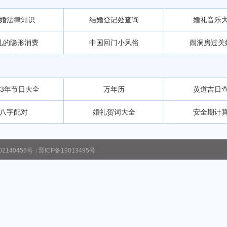
婚法律知识
结婚登记处查询
婚礼音乐
礼的隐形消费
中国回门小风俗
闹洞房过关
13年节日大全
万年历
黄道吉日
八字配对
婚礼贺词大全
安全期计
2140456号
|
晋ICP备19013495号