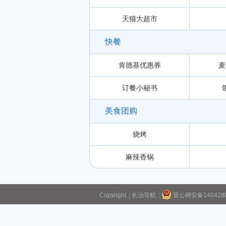
天猫大超市
快餐
肯德基优惠券
麦
订餐小秘书
美食团购
烧烤
麻辣香锅
Copyright
|
长治导航
|
晋公网安备1404280