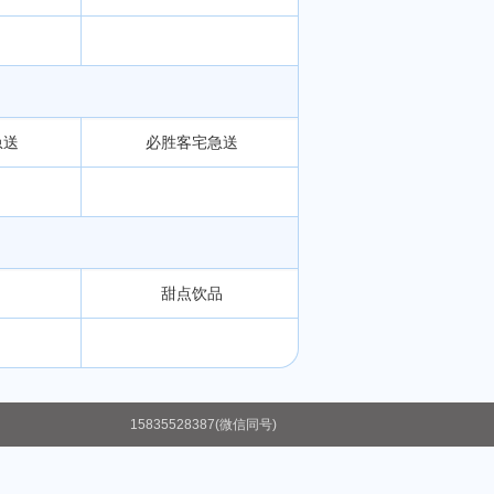
急送
必胜客宅急送
甜点饮品
15835528387(微信同号)