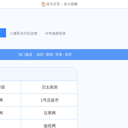
设为主页
加入收藏
|
八路军太行纪念馆
今年放假安排
热门频道：
政府
|
新闻
|
军事
|
体育
中国
贝太厨房
网
1号店超市
网
豆果网
饭统网