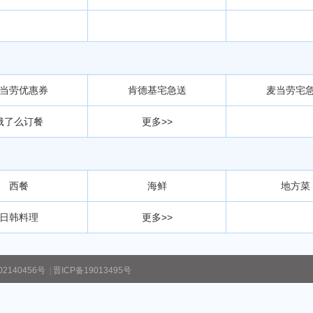
当劳优惠券
肯德基宅急送
麦当劳宅
饿了么订餐
更多>>
西餐
海鲜
地方菜
日韩料理
更多>>
2140456号
|
晋ICP备19013495号